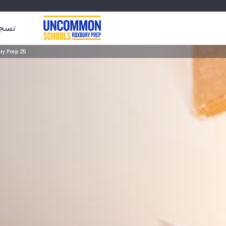
تسج
25 Years of Roxbury Prep