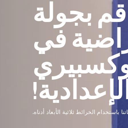
قم بجولة
اضية في
كسبيري
لإعدادية!
باستخدام الخرائط ثلاثية الأبعاد أدناه.