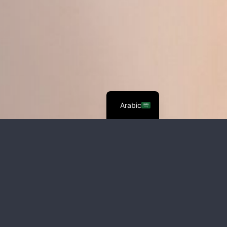
Arabic
e School